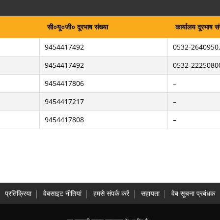
सी०यू०जी० दूरभाष संख्या
कार्यालय दूरभाष सं
9454417492
0532-2640950
9454417492
0532-2225080
9454417806
–
9454417217
–
9454417808
–
प्रतिक्रिया
वेबसाइट नीतियां
हमसे संपर्क करें
सहायता
वेब सूचना प्रबंधक